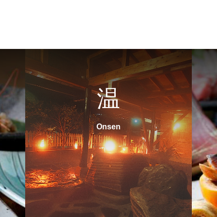
温
Onsen