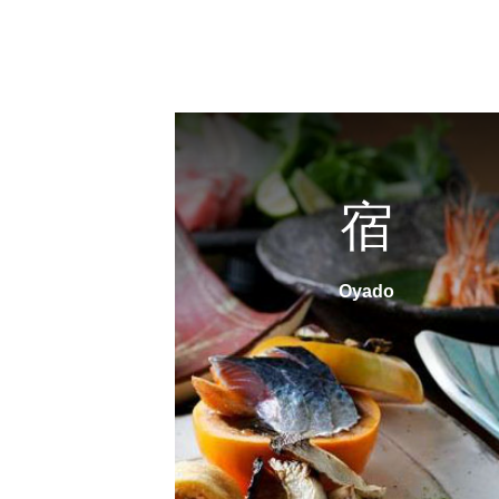
宿
Oyado