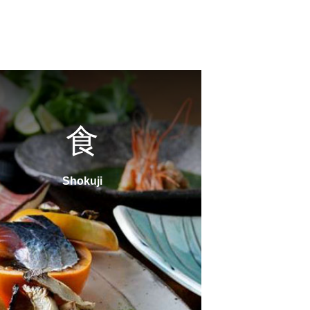
食
Shokuji