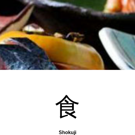
食
Shokuji