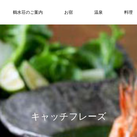
鶴水荘のご案内
お宿
温泉
料理
キ
ャ
ッ
チ
フ
レ
ー
ズ