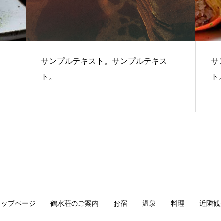
サンプルテキスト。サンプルテキス
サ
ト。
ト
トップページ
鶴水荘のご案内
お宿
温泉
料理
近隣観